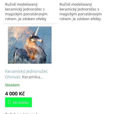
Ručně modelovaný
Ručně modelovaný
keramický Jednorožec s
keramický Jednorožec s
magickým porcelánovým
magickým porcelánovým
rohem. Je zdoben efekty
rohem. Je zdoben efekty
pravých koňských žíní. Jeho
pravých koňských žíní. Jeho
mimořádnost rozzáří a
mimořádnost rozzáří a
ozvláštní váš domov. Velikost
ozvláštní váš domov. Velikost
cca...
cca...
Keramický Jednorožec
Ohnivec
Keramika
Jednorožec
Skladem
4 000 Kč
Do košíku