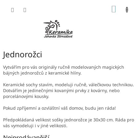
Přejít
NÁKUP
na
obsah
KOŠÍK
Jednorožci
Vytvářím pro vás originály ručně modelovaných magických
bájných jednorožců z keramické hlíny.
Keramické sochy stavím, modeluji ručně, válečkovou technikou.
Dotvářím je jedinečnými kovanými prvky z kovárny, nebo
porcelánovými kousky.
Pokud zpříjemní a ozvláštní váš domov, budu jen ráda!
Předpokládaná velikost sošky jednorožce je 30x30 cm. Ráda pro
vás vymodeluji i v jiné velikosti.
Nejprodávanější