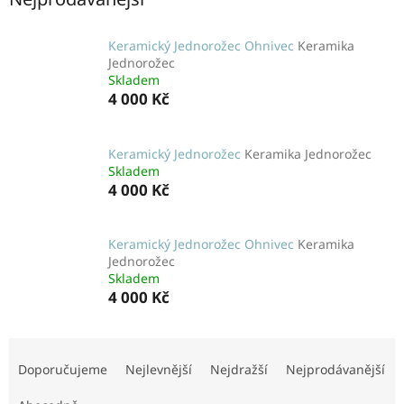
Keramický Jednorožec Ohnivec
Keramika
Jednorožec
Skladem
4 000 Kč
Keramický Jednorožec
Keramika Jednorožec
Skladem
4 000 Kč
Keramický Jednorožec Ohnivec
Keramika
Jednorožec
Skladem
4 000 Kč
Ř
a
Doporučujeme
Nejlevnější
Nejdražší
Nejprodávanější
z