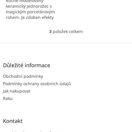
Ručně modelovaný
keramický Jednorožec s
magickým porcelánovým
rohem. Je zdoben efekty
pravých koňských žíní. Jeho
mimořádnost rozzáří a
3
položek celkem
O
ozvláštní váš domov. Velikost
v
cca...
l
Z
á
á
d
p
a
a
Důležité informace
c
t
í
Obchodní podmínky
í
p
r
Podmínky ochrany osobních údajů
v
Jak nakupovat
k
Raku
y
v
ý
p
Kontakt
i
s