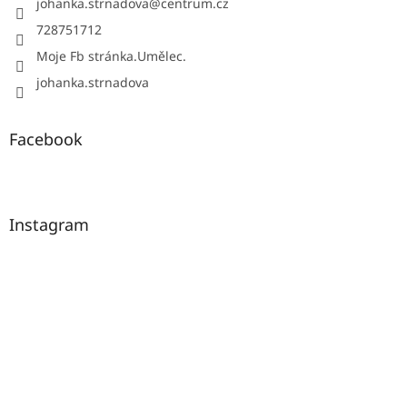
johanka.strnadova
@
centrum.cz
u
728751712
Moje Fb stránka.Umělec.
johanka.strnadova
Facebook
Instagram