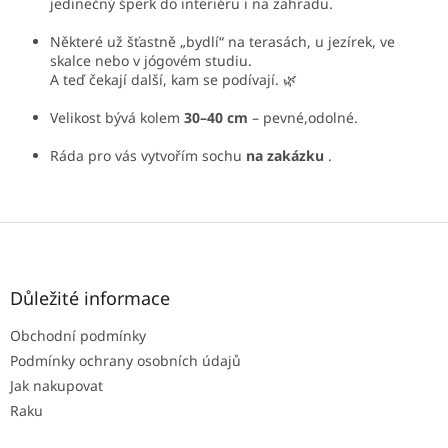
í
jedinečný šperk do interiéru i na zahradu.
p
r
Některé už šťastně „bydlí“ na terasách, u jezírek, ve
v
skalce nebo v jógovém studiu.
k
A teď čekají další, kam se podívají. 🌿
y
v
Velikost bývá kolem
30–40 cm
– pevné,odolné.
ý
p
Ráda pro vás vytvořím sochu
na zakázku
.
i
s
u
Z
á
p
a
Důležité informace
t
Obchodní podmínky
í
Podmínky ochrany osobních údajů
Jak nakupovat
Raku