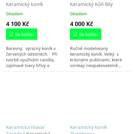
Keramický koník
Keramický Kůň Bílý
Skladem
Skladem
4 100 Kč
4 000 Kč
Do košíku
Do košíku
Barevný, výrazný koník v
Ručně modelovaný
červených odstínech. Při
keramický koník. Velký s
tvorbě využívám razidla,
krásnými puklinami, které
zajímavé tvary hřívy a
vznikají neopakovatelně...
koňského ohonu. Určitě
Vypálený technikou Raku v
ozdobí váš interiér. Hýčkejte
divokém ohni. Zkrášlí a
se i...
ozvláštní váš domov....
Keramická hlava/
Keramický koník
Zasněná
Keramická
Zlatobronz