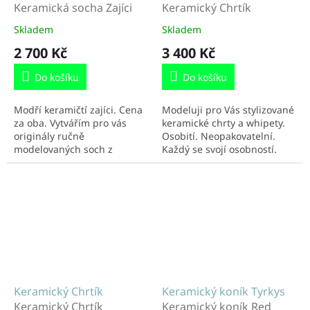
Keramická socha Zajíci
Keramický Chrtík
Skladem
Skladem
2 700 Kč
3 400 Kč
Do košíku
Do košíku
Modří keramičtí zajíci. Cena
Modeluji pro Vás stylizované
za oba. Vytvářím pro vás
keramické chrty a whipety.
originály ručně
Osobití. Neopakovatelní.
modelovaných soch z
Každý se svojí osobností.
keramické hlíny. Keramika je
Většinou i na zakázku. Také
dobrodružství. Společníci.
dle výběru přímo tady v...
37 cm a 30...
Keramický Chrtík
Keramický koník Tyrkys
Keramický Chrtík
Keramický koník Red