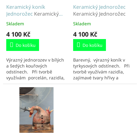
d
Keramický koník
Keramický Jednorožec
u
Jednorožec
Keramický
Keramický Jednorožec
k
koník Jednorožec
Skladem
Skladem
t
4 100 Kč
4 100 Kč
ů
Do košíku
Do košíku
Výrazný jednorozev v bílých
Barevný, výrazný koník v
a šedých kouřových
tyrkysových odstínech. Při
odstínech. Při tvorbě
tvorbě využívám razidla,
využívám porcelán, razidla,
zajímavé tvary hřívy a
zajímavé tvary hřívy a
koňského ohonu. Určitě
koňského ohonu. Určitě
ozdobí váš interiér. Hýčkejte
ozdobí váš...
se i...