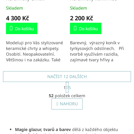
Skladem
Skladem
4 300 Kč
2 200 Kč
Do košíku
Do košíku
Modeluji pro Vás stylizované
Barevný, výrazný koník v
keramické chrty a whipety.
tyrkysových odstínech. Při
Osobití. Neopakovatelní.
tvorbě využívám razidla,
Většinou i na zakázku. Také
zajímavé tvary hřívy a
dle výběru přímo tady v
koňského ohonu. Tento
obchodě. Tvar a barevnost...
krasavec je vysoký 29 x
NAČÍST 12 DALŠÍCH
25cm....
S
1
5
t
O
r
52
položek celkem
v
á
l
NAHORU
n
á
k
o
d
v
a
á
c
Magie glazur, tvarů a barev
dělá z každého objektu
n
í