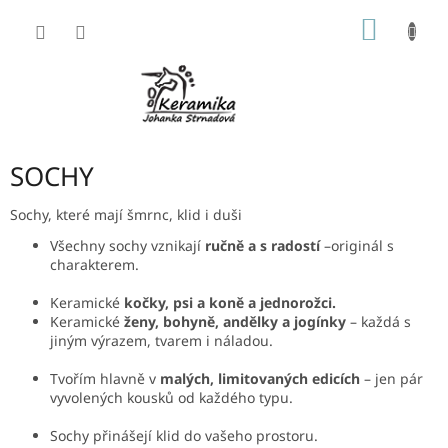
Přejít
NÁKUP
na
obsah
KOŠÍK
SOCHY
Sochy, které mají šmrnc, klid i duši
Všechny sochy vznikají
ručně a s radostí
–originál s
charakterem.
Keramické
kočky, psi a koně a jednorožci.
Keramické
ženy, bohyně, andělky a jogínky
– každá s
jiným výrazem, tvarem i náladou.
Tvořím hlavně v
malých, limitovaných edicích
– jen pár
vyvolených kousků od každého typu.
Sochy přinášejí klid do vašeho prostoru.