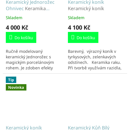
Keramický Jednorožec
Keramický koník
Ohnivec
Keramika
Keramický koník
Jednorožec
Skladem
Skladem
4 000 Kč
4 100 Kč
Do košíku
Do košíku
Ručně modelovaný
Barevný, výrazný koník v
keramický Jednorožec s
tyrkysových, zelenkavých
magickým porcelánovým
odstínech. Keramika raku.
rohem. Je zdoben efekty
Při tvorbě využívám razidla,
pravých koňských žíní. Jeho
zajímavé tvary hřívy a
mimořádnost rozzáří a
koňského ohonu....
Tip
ozvláštní váš domov. Velikost
Novinka
cca...
Keramický koník
Keramický Kůň Bílý