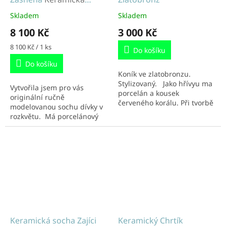
socha
Skladem
Skladem
8 100 Kč
3 000 Kč
Měrná
8 100 Kč / 1 ks
Do košíku
cena:
Do košíku
Koník ve zlatobronzu.
Stylizovaný. Jako hřívyu ma
Vytvořila jsem pro vás
porcelán a kousek
originální ručně
červeného korálu. Při tvorbě
modelovanou sochu dívky v
využívám razidla, rytí,
rozkvětu. Má porcelánový
zajímavé tvary hřívy a kovové
květ ve vlasech. Glazury jsou
prvky....
velmi krásné, nevšední diky
ohni, ze...
Keramická socha Zajíci
Keramický Chrtík