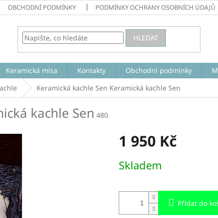
OBCHODNÍ PODMÍNKY
PODMÍNKY OCHRANY OSOBNÍCH ÚDAJŮ
HLEDAT
Keramická mísa
Kontakty
Obchodní podmínky
M
achle
Keramická kachle Sen
Keramická kachle Sen
ická kachle Sen
480
1 950 Kč
Měrná
Skladem
cena:
Přidat do ko