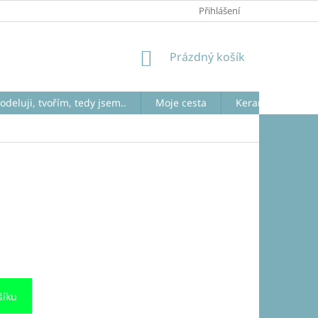
JAK NAKUPOVAT
RAKU
Přihlášení
NÁKUPNÍ
Prázdný košík
KOŠÍK
odeluji, tvořím, tedy jsem..
Moje cesta
Keramika raku. V
šíku