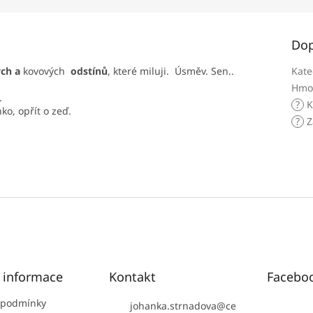
Dop
ých a
kovových
odstínů
, které miluji. Úsměv. Sen..
Kate
Hmo
.
?
K
nko, opřít o zeď.
?
Z
é informace
Kontakt
Facebo
 podmínky
johanka.strnadova
@
ce