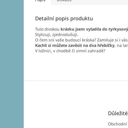
Detailní popis produktu
Tuto divokou
krásku jsem vyladila do tyrkysov
Stylizuji, zjednodušuji.
O čem sní vaše budoucí kráska? Zamiluje si i vás
Kachli si můžete zavěsit na dva hřebíčky
, na la
V ložnici, v chodbě či zimní zahradě?
Z
á
p
a
t
Důležit
í
Obchodní