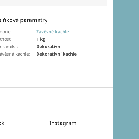
lňkové parametry
gorie
:
Závěsné kachle
tnost
:
1 kg
eramika
:
Dekorativní
ávěsná kachle
:
Dekorativní kachle
ok
Instagram