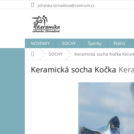
Přejít
johanka.strnadova@centrum.cz
na
obsah
NOVINKY
SOCHY
Šperky
Ptáčci
Domů
SOCHY
Keramická socha Kočka
Keram
Keramická socha Kočka
Ker