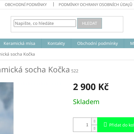
OBCHODNÍ PODMÍNKY
PODMÍNKY OCHRANY OSOBNÍCH ÚDAJŮ
HLEDAT
Keramická mísa
Kontakty
Obchodní podmínky
M
ická socha Kočka
amická socha Kočka
522
2 900 Kč
Měrná
Skladem
cena:
Přidat do ko