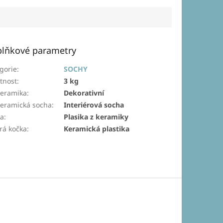
lňkové parametry
gorie
:
SOCHY
tnost
:
3 kg
eramika
:
Dekorativní
eramická socha
:
Interiérová socha
ka
:
Plasika z keramiky
á kočka
:
Keramická plastika