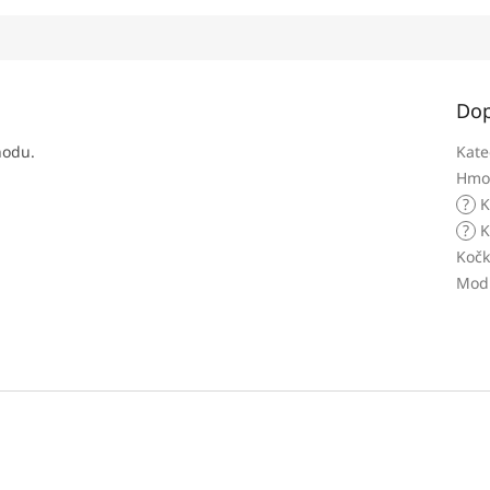
Dop
hodu.
Kate
Hmo
?
K
?
K
Koč
Modr