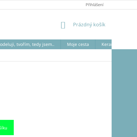
JAK NAKUPOVAT
RAKU
Přihlášení
NÁKUPNÍ
Prázdný košík
KOŠÍK
odeluji, tvořím, tedy jsem..
Moje cesta
Keramika raku. V
šíku