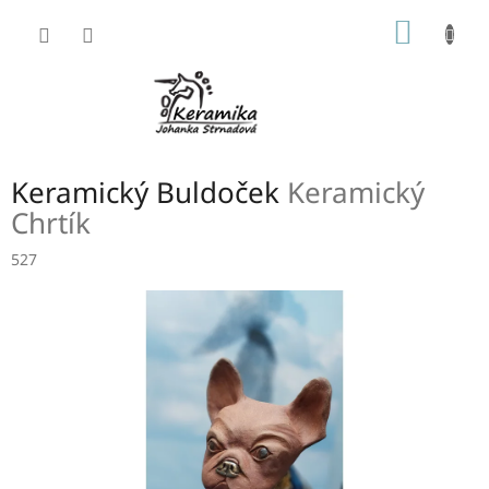
Přejít
NÁKUP
na
obsah
KOŠÍK
Keramický Buldoček
Keramický
Chrtík
527