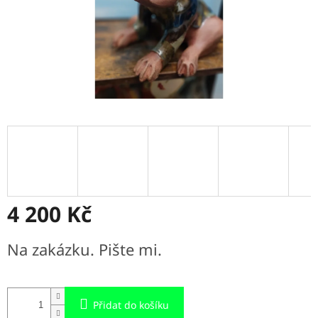
4 200 Kč
Měrná
Na zakázku. Pište mi.
cena:
Přidat do košíku