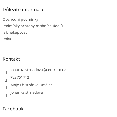
p
a
Důležité informace
t
Obchodní podmínky
í
Podmínky ochrany osobních údajů
Jak nakupovat
Raku
Kontakt
johanka.strnadova
@
centrum.cz
728751712
Moje Fb stránka.Umělec.
johanka.strnadova
Facebook