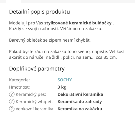
Detailní popis produktu
Modeluji pro Vás
stylizované keramické buldočky
.
Každý se svojí osobností. Většinou na zakázku.
Barevný obleček se zipem nesmí chybět.
Pokud byste rádi na zakázku toho svého, napište. Velikost
akorát do náruče, na židli, polici, na zem... cca 35 cm.
Doplňkové parametry
Kategorie
:
SOCHY
Hmotnost
:
3 kg
?
Keramický pes
:
Dekorativní keramika
?
Keramický whipet
:
Keramika do zahrady
?
Venkovní keramika
:
Keramika na zakázku
Z
á