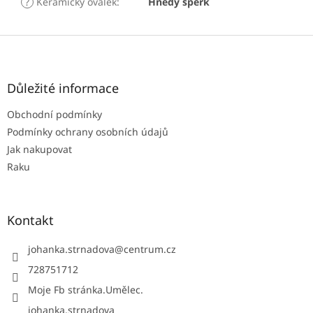
?
Keramický oválek
:
Hnědý šperk
Z
á
p
a
Důležité informace
t
Obchodní podmínky
í
Podmínky ochrany osobních údajů
Jak nakupovat
Raku
Kontakt
johanka.strnadova
@
centrum.cz
728751712
Moje Fb stránka.Umělec.
johanka.strnadova