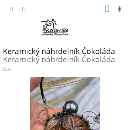
Přejít
NÁKUP
na
obsah
KOŠÍK
Keramický náhrdelník Čokoláda
Keramický náhrdelník Čokoláda
583