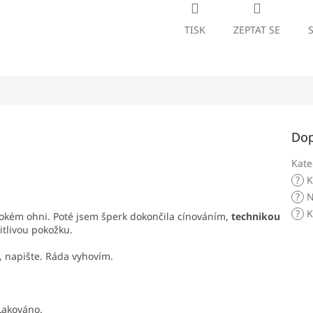
TISK
ZEPTAT SE
Dop
Kate
?
K
?
N
?
K
okém ohni. Poté jsem šperk dokončila cínováním,
technikou
citlivou pokožku.
ek, napište. Ráda vyhovím.
Lakováno.