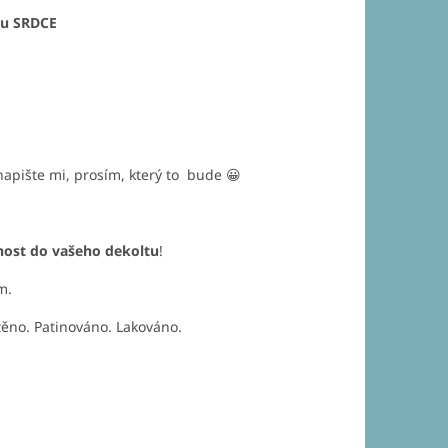
ru SRDCE
napište mi, prosím, který to bude 😀
nost do vašeho dekoltu
!
m.
ěno. Patinováno. Lakováno.