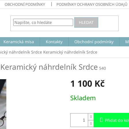
OBCHODNÍ PODMÍNKY
PODMÍNKY OCHRANY OSOBNÍCH ÚDAJŮ
HLEDAT
Keramická mísa
Kontakty
Obchodní podmínky
M
ický náhrdelník Srdce
Keramický náhrdelník Srdce
e
Keramický náhrdelník Srdce
540
1 100 Kč
Měrná
Skladem
cena:
Přidat do ko