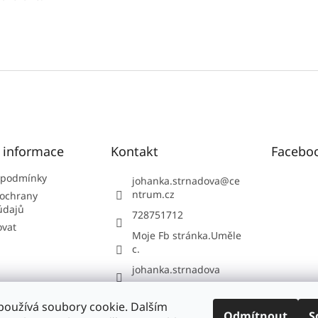
é informace
Kontakt
Facebo
 podmínky
johanka.strnadova
@
ce
ntrum.cz
ochrany
údajů
728751712
ovat
Moje Fb stránka.Uměle
c.
johanka.strnadova
používá soubory cookie. Dalším
Odmítnout
S