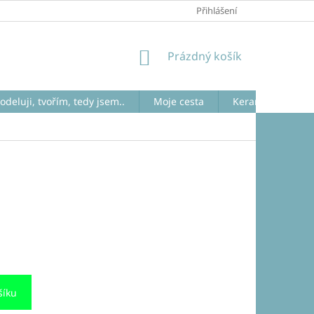
JAK NAKUPOVAT
RAKU
Přihlášení
NÁKUPNÍ
Prázdný košík
KOŠÍK
odeluji, tvořím, tedy jsem..
Moje cesta
Keramika raku. V
šíku