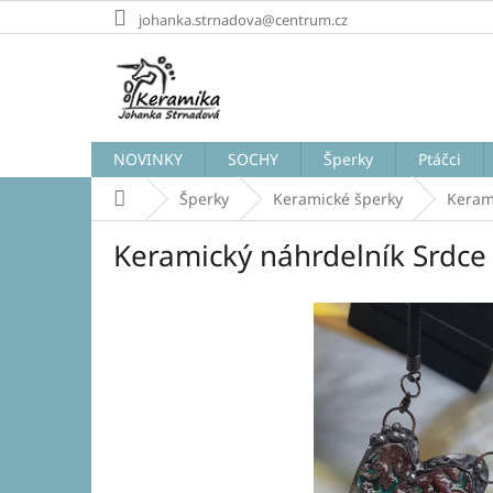
Přejít
johanka.strnadova@centrum.cz
na
obsah
NOVINKY
SOCHY
Šperky
Ptáčci
Domů
Šperky
Keramické šperky
Keram
Keramický náhrdelník Srdc