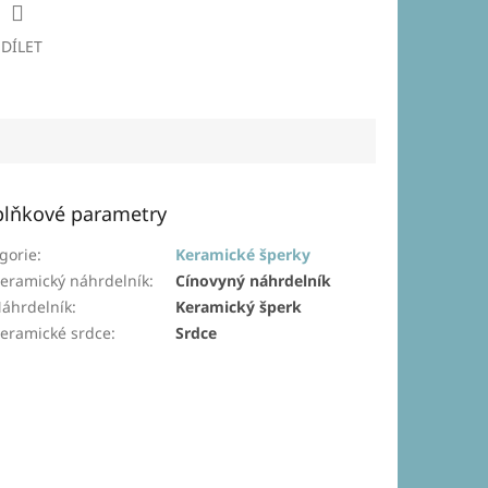
SDÍLET
lňkové parametry
gorie
:
Keramické šperky
eramický náhrdelník
:
Cínovyný náhrdelník
áhrdelník
:
Keramický šperk
eramické srdce
:
Srdce