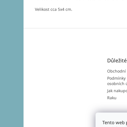
Velikost cca 5x4 cm.
Z
á
p
a
t
Důležit
í
Obchodní
Podmínky 
osobních 
Jak nakup
Raku
Tento web 