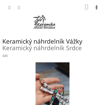
Přejít
NÁKUP
na
obsah
KOŠÍK
Keramický náhrdelník Vážky
Keramický náhrdelník Srdce
445