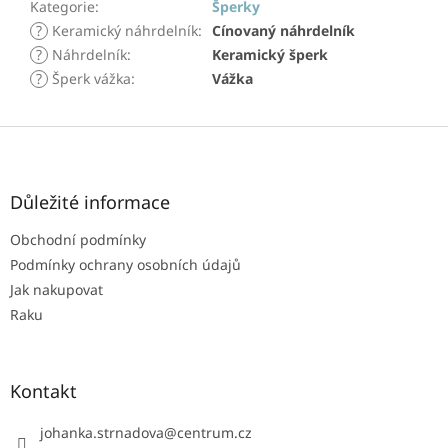
Kategorie
:
Šperky
?
Keramický náhrdelník
:
Cínovaný náhrdelník
?
Náhrdelník
:
Keramický šperk
?
Šperk vážka
:
Vážka
Z
á
p
a
Důležité informace
t
Obchodní podmínky
í
Podmínky ochrany osobních údajů
Jak nakupovat
Raku
Kontakt
johanka.strnadova
@
centrum.cz