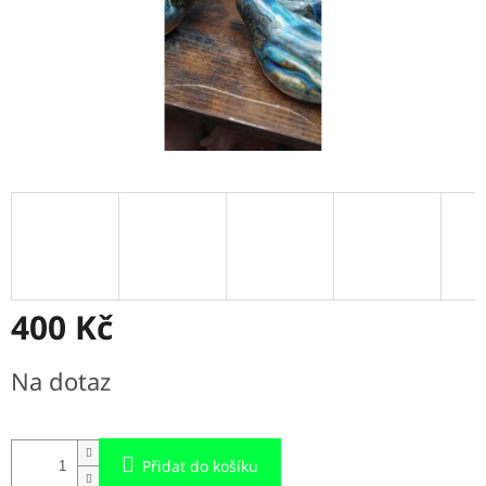
400 Kč
Měrná
Na dotaz
cena:
Přidat do košíku