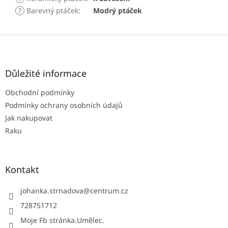
?
Barevný ptáček
:
Modrý ptáček
Z
á
p
a
Důležité informace
t
Obchodní podmínky
í
Podmínky ochrany osobních údajů
Jak nakupovat
Raku
Kontakt
johanka.strnadova
@
centrum.cz
728751712
Moje Fb stránka.Umělec.