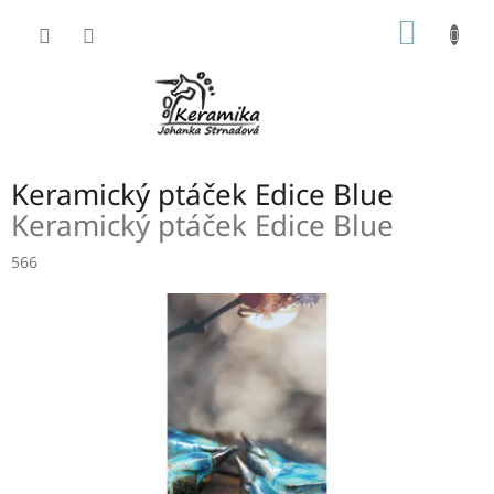
Přejít
NÁKUP
na
obsah
KOŠÍK
Keramický ptáček Edice Blue
Keramický ptáček Edice Blue
566