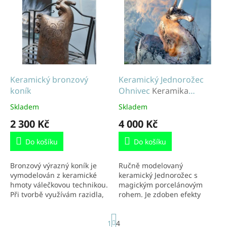
ý
u
p
k
i
t
s
ů
p
r
o
d
Keramický bronzový
Keramický Jednorožec
u
koník
Ohnivec
Keramika
k
Jednorožec
Skladem
Skladem
t
2 300 Kč
4 000 Kč
ů
Do košíku
Do košíku
Bronzový výrazný koník je
Ručně modelovaný
vymodelován z keramické
keramický Jednorožec s
hmoty válečkovou technikou.
magickým porcelánovým
Při tvorbě využívám razidla,
rohem. Je zdoben efekty
rytí, zajímavé tvary hřívy a
pravých koňských žíní. Jeho
koňského ohonu. Tento
mimořádnost rozzáří a
S
1
4
krasavec je...
ozvláštní váš domov. Velikost
t