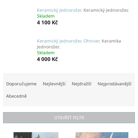
Keramický Jednorožec
Keramický Jednorožec
Skladem
4 100 Kč
Keramický Jednorožec Ohnivec
Keramika
Jednorožec
Skladem
4 000 Kč
Ř
a
Doporučujeme
Nejlevnější
Nejdražší
Nejprodávanější
z
e
Abecedně
n
í
p
OTEVŘÍT FILTR
r
o
V
d