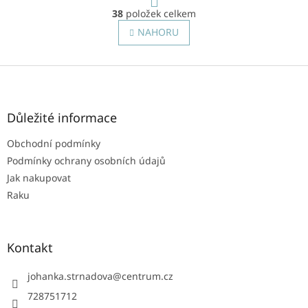
cca...
r
38
položek celkem
O
á
v
NAHORU
n
l
k
o
á
v
Z
d
á
a
á
n
c
p
í
í
a
Důležité informace
p
t
r
Obchodní podmínky
í
v
Podmínky ochrany osobních údajů
k
y
Jak nakupovat
v
Raku
ý
p
i
s
Kontakt
u
johanka.strnadova
@
centrum.cz
728751712