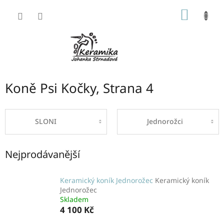
Přejít
NÁKUP
na
obsah
KOŠÍK
Koně Psi Kočky
, Strana 4
SLONI
Jednorožci
Nejprodávanější
Keramický koník Jednorožec
Keramický koník
Jednorožec
Skladem
4 100 Kč